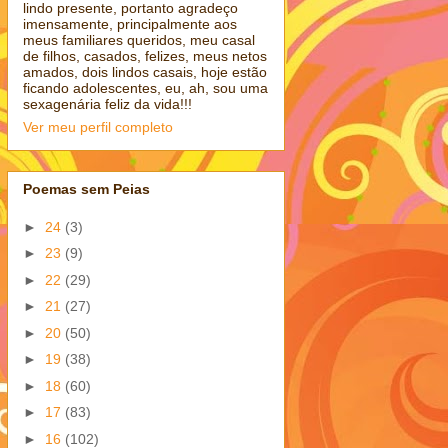
lindo presente, portanto agradeço
imensamente, principalmente aos
meus familiares queridos, meu casal
de filhos, casados, felizes, meus netos
amados, dois lindos casais, hoje estão
ficando adolescentes, eu, ah, sou uma
sexagenária feliz da vida!!!
Ver meu perfil completo
Poemas sem Peias
►
24
(3)
►
23
(9)
►
22
(29)
►
21
(27)
►
20
(50)
►
19
(38)
►
18
(60)
►
17
(83)
►
16
(102)