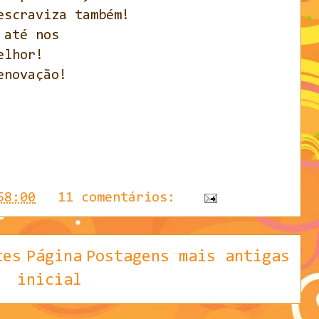
escraviza também!
 até nos
elhor!
enovação!
58:00
11 comentários:
tes
Página
Postagens mais antigas
inicial