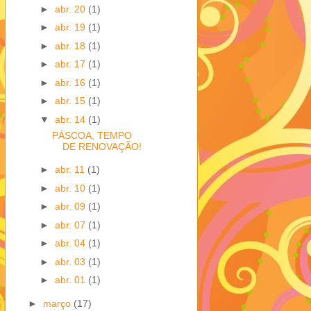
►
abr. 20
(1)
►
abr. 19
(1)
►
abr. 18
(1)
►
abr. 17
(1)
►
abr. 16
(1)
►
abr. 15
(1)
▼
abr. 14
(1)
PÁSCOA, TEMPO
DE RENOVAÇÃO!
►
abr. 11
(1)
►
abr. 10
(1)
►
abr. 09
(1)
►
abr. 07
(1)
►
abr. 04
(1)
►
abr. 03
(1)
►
abr. 01
(1)
►
março
(17)