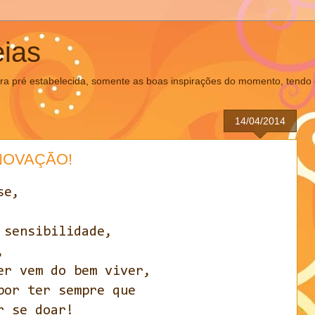
ias
pré estabelecida, somente as boas inspirações do momento, tendo c
14/04/2014
NOVAÇÃO!
se,
 sensibilidade,
,
er vem do bem viver,
por ter sempre que
r se doar!