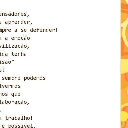
ensadores,
e aprender,
mpre a se defender!
a a emoção
vilização,
ida tenha
isão"
o!
 sempre podemos
lvermos
hos que
laboração,
,
a trabalho!
 é possível,