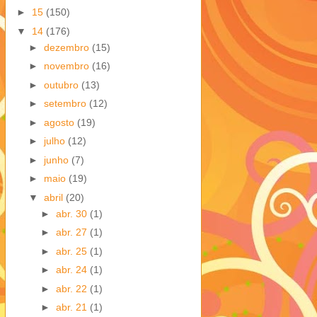
►
15
(150)
▼
14
(176)
►
dezembro
(15)
►
novembro
(16)
►
outubro
(13)
►
setembro
(12)
►
agosto
(19)
►
julho
(12)
►
junho
(7)
►
maio
(19)
▼
abril
(20)
►
abr. 30
(1)
►
abr. 27
(1)
►
abr. 25
(1)
►
abr. 24
(1)
►
abr. 22
(1)
►
abr. 21
(1)