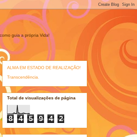
omo guia a própria Vida!
ALMA EM ESTADO DE REALIZAÇÃO!
Transcendência.
Total de visualizações de página
8
4
5
9
4
2