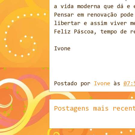
a vida moderna que dá e 
Pensar em renovação pode
libertar e assim viver m
Feliz Páscoa, tempo de r
Ivone
Postado por
Ivone
às
07:
Postagens mais recen